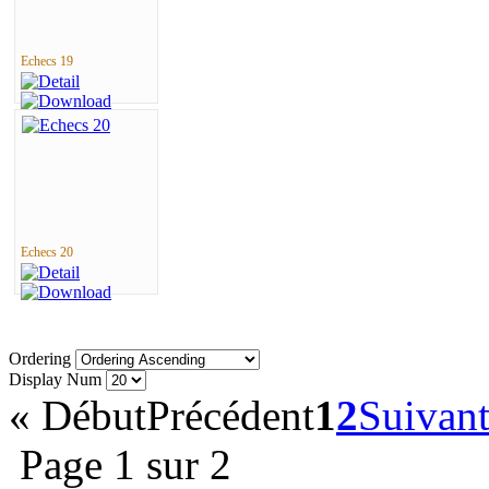
Echecs 19
Echecs 20
Ordering
Display Num
«
Début
Précédent
1
2
Suivan
Page 1 sur 2