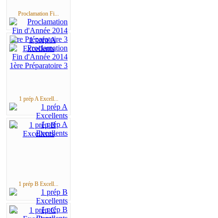
Proclamation Fi...
1 prép A Excell...
1 prép B Excell...