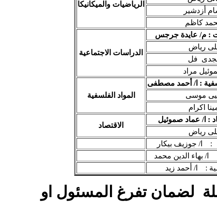
الرياضيات والميكانيكا
سام أزدشير
حمد كاظم
 : م/ عايدة جرجس
ايلى رياض
الدراسات الاجتماعية
مجدى فل
موئيل مراد
سفية : ا/ أحمد مصطفى
حيى موسى
المواد الفلسفية
مينا اكرام
د : ا/ عماد صموئيل
الاقتصاد
ايلى رياض
 ا/ جوزيف بيكار
 ا/ بهاء الدين محمد
ية : ا/ أحمد زيد
بلة لضمان تفرغ المسئول او