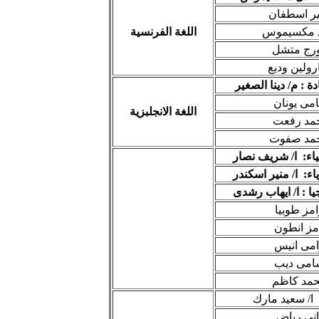
مير اسطفان
يل مكسيموس
اللغة الفرنسية
ورج متشل
رولين وديع
 : م/ دينا الصغير
امى يونان
اللغة الانجلبزية
أحمد رفعت
حمد صفوت
ياء: ا/ شريف نصار
اء: ا/ منير اسكندر
ا : ا/ ايهاب رشدى
امز طوبيا
امز انطون
رامى انيس
سامى ديب
حمد كاظم
 ا/ سعيد مارك
انى رياض