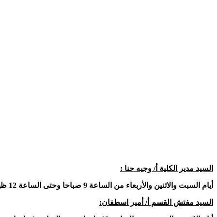
السيد مدير الكلية أ/ وجيه حنا :
أيام السبت والاثنين والأربعاء من الساعة 9 صباحا وحتى الساعة 12 ظهرا
السيد مفتش القسم أ/ أمير اسطفان: