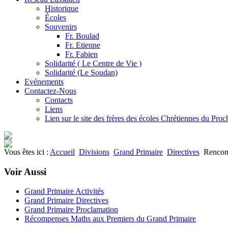
Historique
Écoles
Souvenirs
Fr. Boulad
Fr. Etienne
Fr. Fabien
Solidarité ( Le Centre de Vie )
Solidarité (Le Soudan)
Evénements
Contactez-Nous
Contacts
Liens
Lien sur le site des frères des écoles Chrétiennes du Pro
Vous êtes ici :
Accueil
Divisions
Grand Primaire
Directives
Rencont
Voir Aussi
Grand Primaire Activités
Grand Primaire Directives
Grand Primaire Proclamation
Récompenses Maths aux Premiers du Grand Primaire