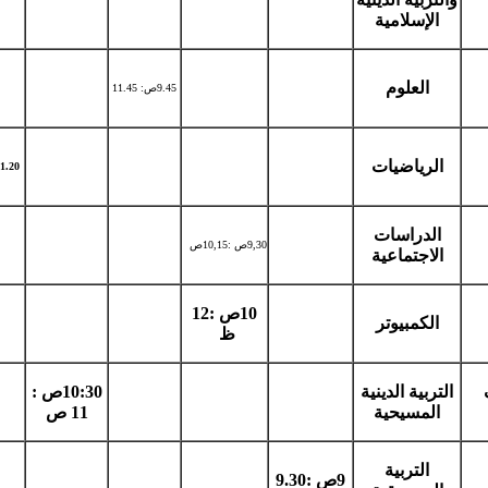
الإسلامية
العلوم
9.45ص: 11.45
الرياضيات
20 :12.20 ظ
الدراسات
9,30ص :10,15ص
الاجتماعية
10ص :12
الكمبيوتر
ظ
التربية الدينية
10:30ص :
المسيحية
11 ص
التربية
9ص :9.30