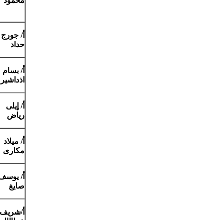
محمود
أ/ جورج
حداد
أ/ بسام
اذداشير
أ/ إيلى
رياض
أ/ ميلاد
مكارى
أ/ يوسف
صايغ
أ/شريف