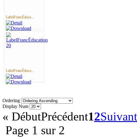
LabelFrancÉduca...
LabelFrancÉduca...
Ordering
Display Num
«
Début
Précédent
1
2
Suivan
Page 1 sur 2