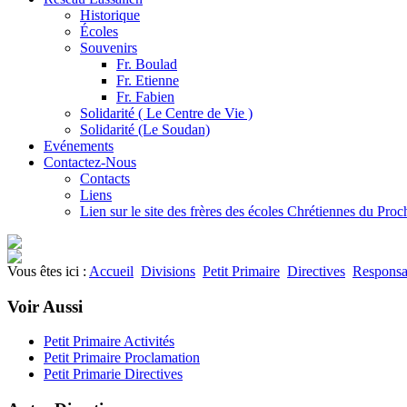
Historique
Écoles
Souvenirs
Fr. Boulad
Fr. Etienne
Fr. Fabien
Solidarité ( Le Centre de Vie )
Solidarité (Le Soudan)
Evénements
Contactez-Nous
Contacts
Liens
Lien sur le site des frères des écoles Chrétiennes du Pro
Vous êtes ici :
Accueil
Divisions
Petit Primaire
Directives
Responsa
Voir Aussi
Petit Primaire Activités
Petit Primaire Proclamation
Petit Primarie Directives