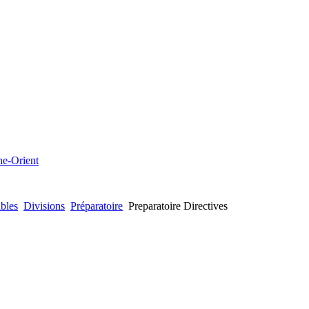
che-Orient
bles
Divisions
Préparatoire
Preparatoire Directives