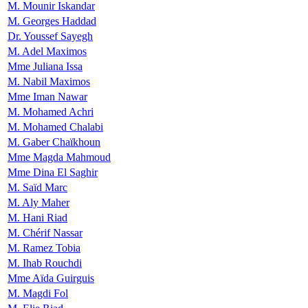
M. Mounir Iskandar
M. Georges Haddad
Dr. Youssef Sayegh
M. Adel Maximos
Mme Juliana Issa
M. Nabil Maximos
Mme Iman Nawar
M. Mohamed Achri
M. Mohamed Chalabi
M. Gaber Chaïkhoun
Mme Magda Mahmoud
Mme Dina El Saghir
M. Saïd Marc
M. Aly Maher
M. Hani Riad
M. Chérif Nassar
M. Ramez Tobia
M. Ihab Rouchdi
Mme Aïda Guirguis
M. Magdi Fol