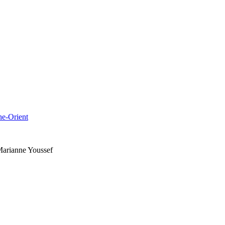
che-Orient
Marianne Youssef